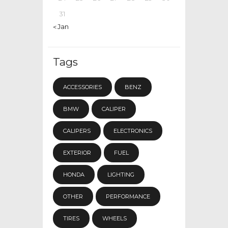
31
« Jan
Tags
ACCESSORIES
BENZ
BMW
CALIPER
CALIPERS
ELECTRONICS
EXTERIOR
FUEL
HONDA
LIGHTING
OTHER
PERFORMANCE
TIRES
WHEELS