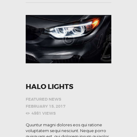
HALO LIGHTS
FEATURED NEWS
FEBRUARY 15, 2017
4981
VIEWS
Quuntur magni dolores eos qui ratione
voluptatem sequi nesciunt. Neque porro
quisquam est, qui dolorem ipsum quiaolor